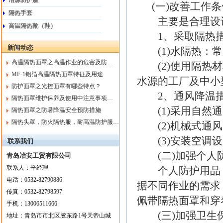
冶炼防护服
(一)改善工作条
隔热手套
主要是合理设计
高温隔热靴（鞋）
1、采取隔热措
新闻动态
(1)水隔热：常
高温隔热面罩之高温作业的危害及防…
(2)使用隔热材
MF-1铝箔高温隔热面罩特征及用途
水源的工厂及中小
防护面罩之光控面罩有哪些特点？
2、通风降温措
隔热面罩维护保养及使用中注意事项…
(1)采用自然通
隔热面罩之防暑降温安全预防措施
隔热头罩，防火隔热服，耐高温防护服…
(2)机械式通风
(3)安装空调设
联系我们
(二)加强个人
青岛冶安工贸有限公司
联系人：
辛
经理
个人防护用品：
电话：
0532-82790886
据不同作业的需求
传真：
0532-82798597
佩带隔热面罩和穿
手机：
13006511666
(三)加强卫生
地址：
青岛市市北区胶东路1号天帝山城