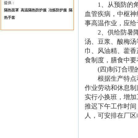
提供：
1、从预防的角
隔热面罩
高温隔热防护服
冶炼防护服
隔
血管疾病，中枢神
热手套
事高温作业，应给
2、供给防暑降
汤、豆浆、酸梅汤
巾、风油精、藿香
食制度，膳食中要
(四)制订合理
根据生产特点和
作业劳动和休息制
实行小换班，增加
推迟下午工作时间
人，可安排在厂区