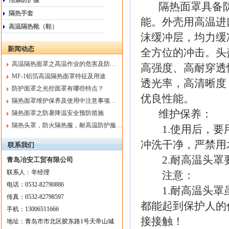
冶炼防护服
隔热面罩具备防
隔热手套
能。外壳用高温进
高温隔热靴（鞋）
沫缓冲层，均力缓
新闻动态
全方位的冲击。头
高温隔热面罩之高温作业的危害及防…
高强度、高耐穿透
MF-1铝箔高温隔热面罩特征及用途
透光率，高清晰度
防护面罩之光控面罩有哪些特点？
优良性能。
隔热面罩维护保养及使用中注意事项…
维护保养：
隔热面罩之防暑降温安全预防措施
隔热头罩，防火隔热服，耐高温防护服…
1.使用后，要用
冲洗干净，严禁用
联系我们
2.耐高温头罩要
青岛冶安工贸有限公司
联系人：
辛
经理
注意：
电话：
0532-82790886
1.耐高温头罩虽
传真：
0532-82798597
都能起到保护人的
手机：
13006511666
接接触！
地址：
青岛市市北区胶东路1号天帝山城