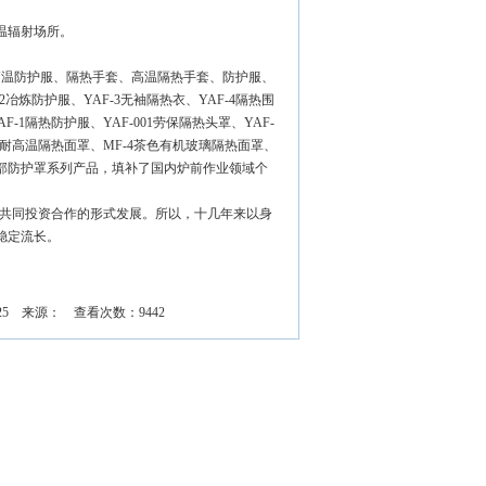
温辐射场所。
高温防护服、隔热手套、高温隔热手套、防护服、
炼防护服、YAF-3无袖隔热衣、YAF-4隔热围
AF-1隔热防护服、YAF-001劳保隔热头罩、YAF-
10耐高温隔热面罩、MF-4茶色有机玻璃隔热面罩、
温面部防护罩系列产品，填补了国内炉前作业领域个
共同投资合作的形式发展。所以，十几年来以身
稳定流长。
4.25 来源： 查看次数：9442