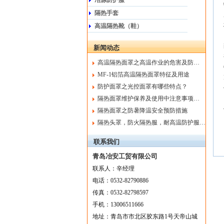
冶炼防护服
隔热手套
高温隔热靴（鞋）
新闻动态
高温隔热面罩之高温作业的危害及防…
MF-1铝箔高温隔热面罩特征及用途
防护面罩之光控面罩有哪些特点？
隔热面罩维护保养及使用中注意事项…
隔热面罩之防暑降温安全预防措施
隔热头罩，防火隔热服，耐高温防护服…
联系我们
青岛冶安工贸有限公司
联系人：
辛
经理
电话：
0532-82790886
传真：
0532-82798597
手机：
13006511666
地址：
青岛市市北区胶东路1号天帝山城