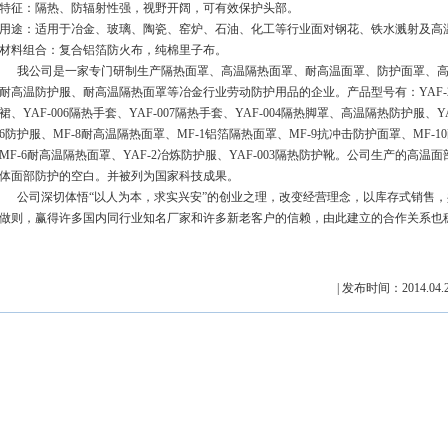
特征：隔热、防辐射性强，视野开阔，可有效保护头部。
用途：适用于冶金、玻璃、陶瓷、窑炉、石油、化工等行业面对钢花、铁水溅射及高
材料组合：复合铝箔防火布，纯棉里子布。
我公司是一家专门研制生产
隔热面罩
、高温隔热面罩、耐高温面罩、防护面罩、
耐高温防护服、耐高温隔热面罩等冶金行业劳动防护用品的企业。产品型号有：YAF-2冶
裙、
YAF-006隔热手套、YAF-007隔热手套、YAF-004隔热脚罩、高温隔热防护服、Y
6防护服、MF-8耐高温隔热面罩、MF-1铝箔隔热面罩、MF-9抗冲击防护面罩、MF-
MF-6耐高温隔热
面罩、YAF-2冶炼防护服、YAF-003隔热防护靴。公司生产的高
体面部防护的空白。并被列为国家科技成果。
公司深切体悟“以人为本，求实兴安”的创业之理，改变经营理念，以库存式销售，
做则，赢得许多国内同行业知名厂家和许多新老客户的信赖，由此建立的合作关系也
| 发布时间：2014.0