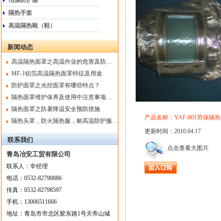
冶炼防护服
隔热手套
高温隔热靴（鞋）
新闻动态
高温隔热面罩之高温作业的危害及防…
MF-1铝箔高温隔热面罩特征及用途
防护面罩之光控面罩有哪些特点？
隔热面罩维护保养及使用中注意事项…
隔热面罩之防暑降温安全预防措施
产品名称：YAF-001劳保隔
隔热头罩，防火隔热服，耐高温防护服…
更新时间：2010.04.17
联系我们
点击查看大图片
青岛冶安工贸有限公司
联系人：
辛
经理
电话：
0532-82790886
传真：
0532-82798597
手机：
13006511666
地址：
青岛市市北区胶东路1号天帝山城