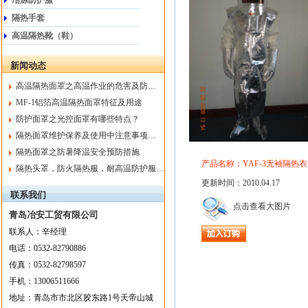
冶炼防护服
隔热手套
高温隔热靴（鞋）
新闻动态
高温隔热面罩之高温作业的危害及防…
MF-1铝箔高温隔热面罩特征及用途
防护面罩之光控面罩有哪些特点？
隔热面罩维护保养及使用中注意事项…
隔热面罩之防暑降温安全预防措施
产品名称：YAF-3无袖隔热衣
隔热头罩，防火隔热服，耐高温防护服…
更新时间：2010.04.17
联系我们
点击查看大图片
青岛冶安工贸有限公司
联系人：
辛
经理
电话：
0532-82790886
传真：
0532-82798597
手机：
13006511666
地址：
青岛市市北区胶东路1号天帝山城